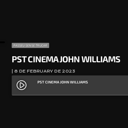
PASSEU SENSE TRUCAR
PST CINEMA JOHN WILLIAMS
| 8 DE FEBRUARY DE 2023
PST CINEMA JOHN WILLIAMS
play_circle_filled