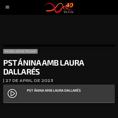
menu
PASSEU SENSE TRUCAR
PST ÁNINA AMB LAURA
DALLARÉS
| 27 DE APRIL DE 2023
PST ÁNINA AMB LAURA DALLARÉS
play_circle_filled