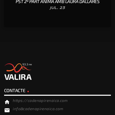
PST 2ª PART ÀNIMA AMB LAURA DALLARÈS
JUL. 23
CONTACTE
https://cadenapirenaica.com
home
info@cadenapirenaica.com
email