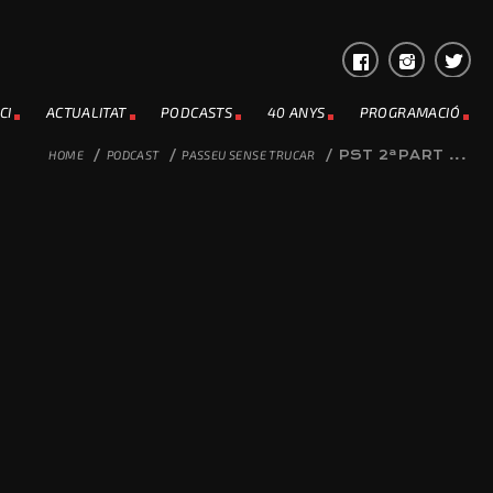
CI
ACTUALITAT
PODCASTS
40 ANYS
PROGRAMACIÓ
HOME
/
PODCAST
/
PASSEU SENSE TRUCAR
/
PST 2ªPART ...