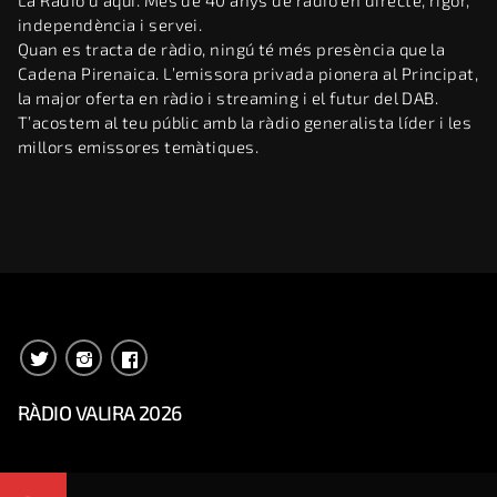
La Ràdio d’aquí. Més de 40 anys de ràdio en directe, rigor,
independència i servei.
Quan es tracta de ràdio, ningú té més presència que la
Cadena Pirenaica. L’emissora privada pionera al Principat,
la major oferta en ràdio i streaming i el futur del DAB.
T’acostem al teu públic amb la ràdio generalista líder i les
millors emissores temàtiques.
RÀDIO VALIRA 2026