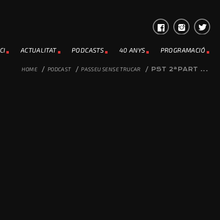
CI
ACTUALITAT
PODCASTS
40 ANYS
PROGRAMACIÓ
HOME
/
PODCAST
/
PASSEU SENSE TRUCAR
/
PST 2ªPART ...