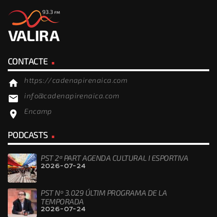
CONTACTE
https://cadenapirenaica.com
home
info@cadenapirenaica.com
email
Encamp
location_on
PODCASTS
PST 2ª PART AGENDA CULTURAL I ESPORTIVA
2026-07-24
PST Nº 3.029 ÚLTIM PROGRAMA DE LA
TEMPORADA
2026-07-24