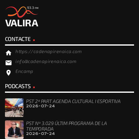
CONTACTE
https://cadenapirenaica.com
home
info@cadenapirenaica.com
email
Encamp
location_on
PODCASTS
PST 2ª PART AGENDA CULTURAL I ESPORTIVA
2026-07-24
PST Nº 3.029 ÚLTIM PROGRAMA DE LA
TEMPORADA
2026-07-24