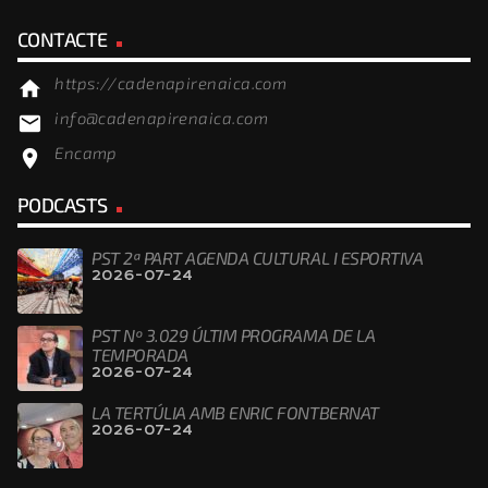
CONTACTE
https://cadenapirenaica.com
home
info@cadenapirenaica.com
email
Encamp
location_on
PODCASTS
PST 2ª PART AGENDA CULTURAL I ESPORTIVA
2026-07-24
PST Nº 3.029 ÚLTIM PROGRAMA DE LA
TEMPORADA
2026-07-24
LA TERTÚLIA AMB ENRIC FONTBERNAT
2026-07-24