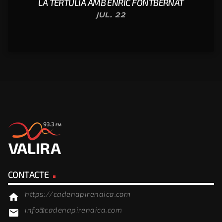
LA TERTÚLIA AMB ENRIC FONTBERNAT
JUL. 22
CONTACTE
https://cadenapirenaica.com
home
info@cadenapirenaica.com
email