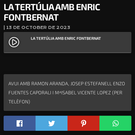
LA TERTÚLIA AMB ENRIC
FONTBERNAT
| 13 DE OCTOBER DE 2023
LA TERTÚLIA AMB ENRIC FONTBERNAT
play_circle_filled
AVUI AMB RAMON ARANDA, JOSEP ESTEFANELL ENZO
FUENTES CAPORALI I MªISABEL VICENTE LOPEZ (PER
TELÈFON)