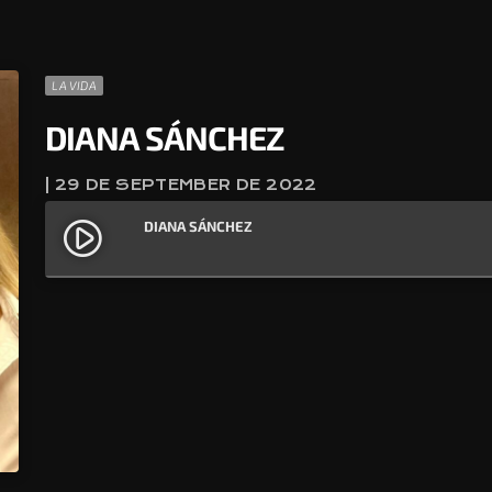
LA VIDA
DIANA SÁNCHEZ
| 29 DE SEPTEMBER DE 2022
DIANA SÁNCHEZ
play_circle_filled