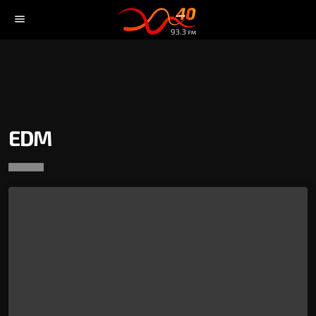
menu
EDM