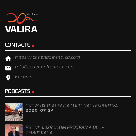
CONTACTE
https://cadenapirenaica.com
home
info@cadenapirenaica.com
email
Encamp
location_on
PODCASTS
PST 2ª PART AGENDA CULTURAL I ESPORTIVA
2026-07-24
PST Nº 3.029 ÚLTIM PROGRAMA DE LA
TEMPORADA