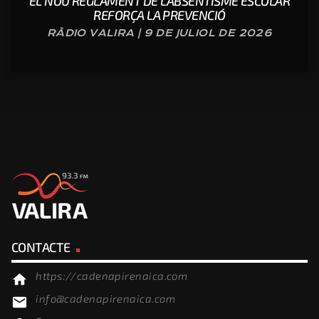
EL NOU REGLAMENT DE L’ABSENTISME ESCOLAR
REFORÇA LA PREVENCIÓ
RÀDIO VALIRA | 9 DE JULIOL DE 2026
CONTACTE
https://cadenapirenaica.com
home
info@cadenapirenaica.com
email