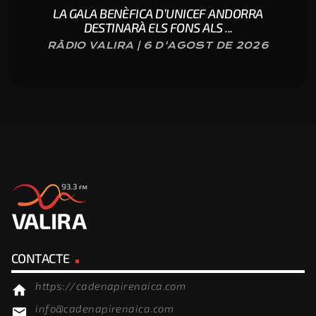
LA GALA BENÈFICA D’UNICEF ANDORRA
DESTINARÀ ELS FONS ALS ...
RÀDIO VALIRA | 6 D'AGOST DE 2026
CONTACTE
https://cadenapirenaica.com
home
info@cadenapirenaica.com
email