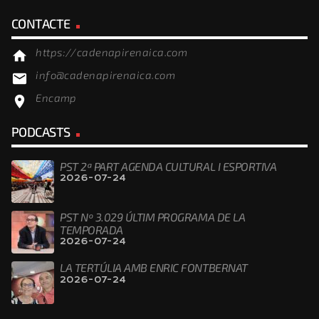
CONTACTE
https://cadenapirenaica.com
home
info@cadenapirenaica.com
email
Encamp
location_on
PODCASTS
PST 2ª PART AGENDA CULTURAL I ESPORTIVA
2026-07-24
PST Nº 3.029 ÚLTIM PROGRAMA DE LA
TEMPORADA
2026-07-24
LA TERTÚLIA AMB ENRIC FONTBERNAT
2026-07-24