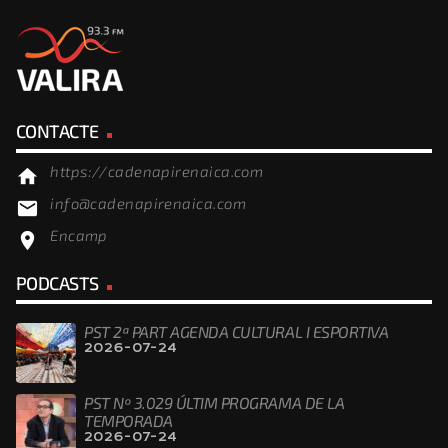
CONTACTE
https://cadenapirenaica.com
home
info@cadenapirenaica.com
email
Encamp
location_on
PODCASTS
PST 2ª PART AGENDA CULTURAL I ESPORTIVA
2026-07-24
PST Nº 3.029 ÚLTIM PROGRAMA DE LA
TEMPORADA
2026-07-24