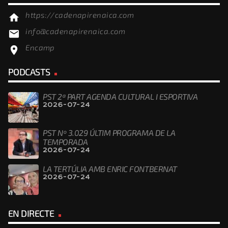
https://cadenapirenaica.com
home
info@cadenapirenaica.com
email
Encamp
location_on
PODCASTS
PST 2ª PART AGENDA CULTURAL I ESPORTIVA
2026-07-24
PST Nº 3.029 ÚLTIM PROGRAMA DE LA
TEMPORADA
2026-07-24
LA TERTÚLIA AMB ENRIC FONTBERNAT
2026-07-24
EN DIRECTE