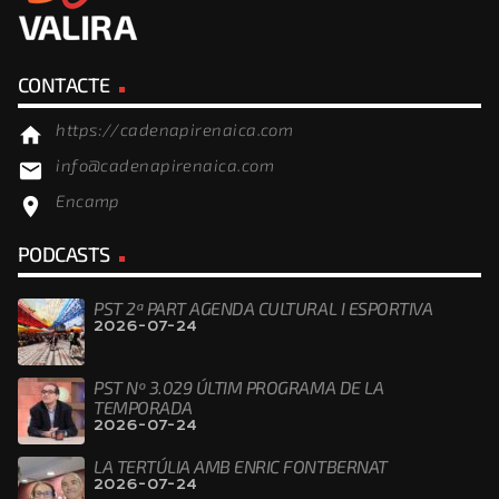
CONTACTE
https://cadenapirenaica.com
home
info@cadenapirenaica.com
email
Encamp
location_on
PODCASTS
PST 2ª PART AGENDA CULTURAL I ESPORTIVA
2026-07-24
PST Nº 3.029 ÚLTIM PROGRAMA DE LA
TEMPORADA
2026-07-24
LA TERTÚLIA AMB ENRIC FONTBERNAT
2026-07-24