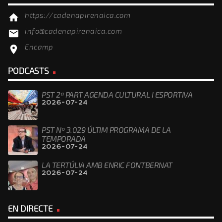
https://cadenapirenaica.com
home
info@cadenapirenaica.com
email
Encamp
location_on
PODCASTS
PST 2ª PART AGENDA CULTURAL I ESPORTIVA
2026-07-24
PST Nº 3.029 ÚLTIM PROGRAMA DE LA
TEMPORADA
2026-07-24
LA TERTÚLIA AMB ENRIC FONTBERNAT
2026-07-24
EN DIRECTE