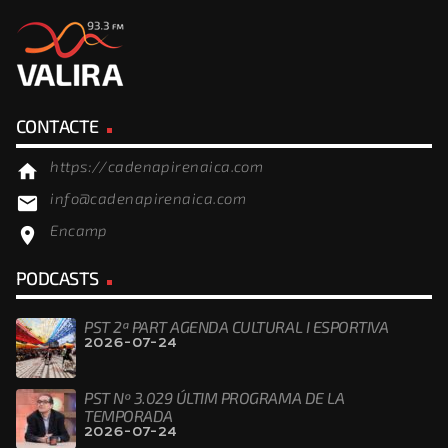
CONTACTE
https://cadenapirenaica.com
home
info@cadenapirenaica.com
email
Encamp
location_on
PODCASTS
PST 2ª PART AGENDA CULTURAL I ESPORTIVA
2026-07-24
PST Nº 3.029 ÚLTIM PROGRAMA DE LA
TEMPORADA
2026-07-24