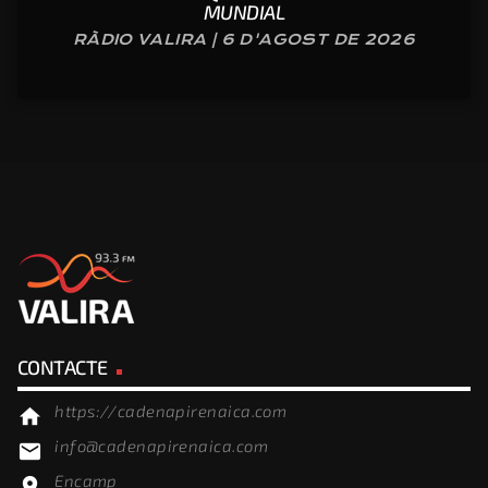
MUNDIAL
RÀDIO VALIRA | 6 D'AGOST DE 2026
CONTACTE
https://cadenapirenaica.com
home
info@cadenapirenaica.com
email
Encamp
location_on