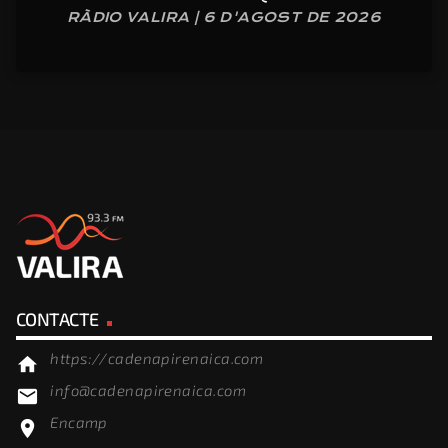
RÀDIO VALIRA | 6 D'AGOST DE 2026
CONTACTE
https://cadenapirenaica.com
home
info@cadenapirenaica.com
email
Encamp
location_on