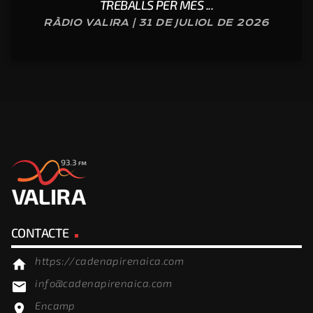
TREBALLS PER MÉS ...
RÀDIO VALIRA | 31 DE JULIOL DE 2026
CONTACTE
https://cadenapirenaica.com
home
info@cadenapirenaica.com
email
Encamp
location_on