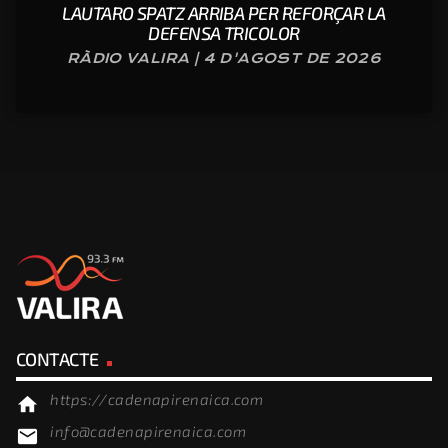
LAUTARO SPATZ ARRIBA PER REFORÇAR LA
DEFENSA TRICOLOR
RÀDIO VALIRA | 4 D'AGOST DE 2026
CONTACTE
https://cadenapirenaica.com
home
info@cadenapirenaica.com
email