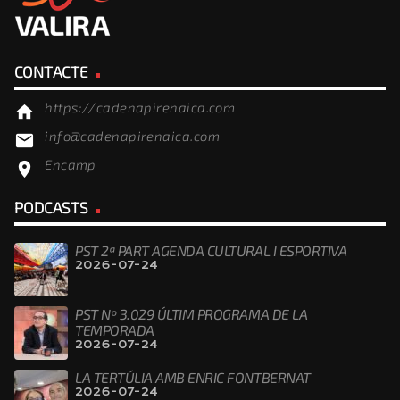
CONTACTE
https://cadenapirenaica.com
home
info@cadenapirenaica.com
email
Encamp
location_on
PODCASTS
PST 2ª PART AGENDA CULTURAL I ESPORTIVA
2026-07-24
PST Nº 3.029 ÚLTIM PROGRAMA DE LA
TEMPORADA
2026-07-24
LA TERTÚLIA AMB ENRIC FONTBERNAT
2026-07-24