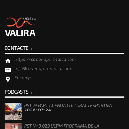
CONTACTE
https://cadenapirenaica.com
home
info@cadenapirenaica.com
email
Encamp
location_on
PODCASTS
PST 2ª PART AGENDA CULTURAL I ESPORTIVA
2026-07-24
PST Nº 3.029 ÚLTIM PROGRAMA DE LA