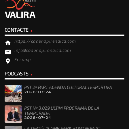
CONTACTE
https://cadenapirenaica.com
home
info@cadenapirenaica.com
email
Encamp
location_on
PODCASTS
PST 2ª PART AGENDA CULTURAL I ESPORTIVA
2026-07-24
PST Nº 3.029 ÚLTIM PROGRAMA DE LA
TEMPORADA
2026-07-24
LA TERTÚLIA AMB ENRIC FONTBERNAT