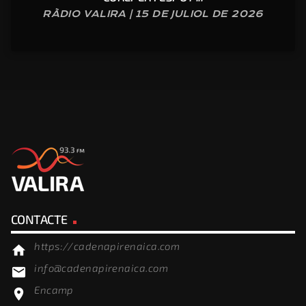
RÀDIO VALIRA | 15 DE JULIOL DE 2026
CONTACTE
https://cadenapirenaica.com
home
info@cadenapirenaica.com
email
Encamp
location_on