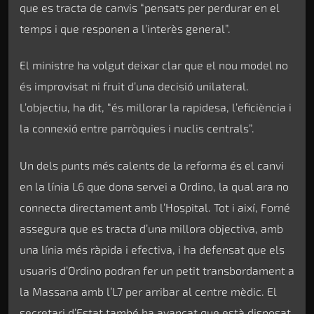
que es tracta de canvis “pensats per perdurar en el
temps i que responen a l’interès general”.
El ministre ha volgut deixar clar que el nou model no
és improvisat ni fruit d’una decisió unilateral.
L’objectiu, ha dit, “és millorar la rapidesa, l’eficiència i
la connexió entre parròquies i nuclis centrals”.
Un dels punts més calents de la reforma és el canvi
en la línia L6 que dona servei a Ordino, la qual ara no
connecta directament amb l’Hospital. Tot i així, Forné
assegura que es tracta d’una millora objectiva, amb
una línia més ràpida i efectiva, i ha defensat que els
usuaris d’Ordino podran fer un petit transbordament a
la Massana amb l’L7 per arribar al centre mèdic. El
secretari d’Estat també ha avançat que està disposat