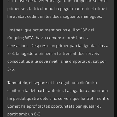
2-1 a favor de la veterana gala. Tot i imposar-se en el
primer set, la tricolor no ha pogut mantenir el ritme i
ha acabat cedint en les dues següents mànegues.
Jiménez, que actualment ocupa el lloc 136 del
rànquing WTA, havia començat amb bones
sensacions. Després d’un primer parcial igualat fins al
3-3, la jugadora pirinenca ha trencat dos serveis
consecutius a la seva rival i s’ha emportat el set per
3-6.
Tanmateix, el segon set ha seguit una dinàmica
similar a la del partit anterior. La jugadora andorrana
ha perdut quatre dels cinc serveis que ha tret, mentre
Cornet ha aprofitat les oportunitats per igualar el
partit amb un 6-3.