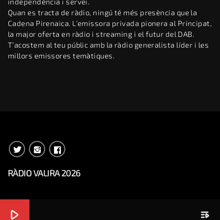
independència i servei.
Quan es tracta de ràdio, ningú té més presència que la
Cadena Pirenaica. L’emissora privada pionera al Principat,
la major oferta en ràdio i streaming i el futur del DAB.
T’acostem al teu públic amb la ràdio generalista líder i les
millors emissores temàtiques.
RÀDIO VALIRA 2026
play_arrow
playlist_play