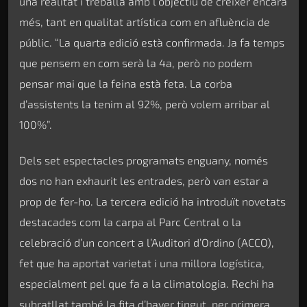
una realitat i treballa amb l’objectiu de créixer encara
més, tant en qualitat artística com en afluència de
públic. “La quarta edició està confirmada. Ja fa temps
que pensem en com serà la 4a, però no podem
pensar mai que la feina està feta. La corba
d’assistents la tenim al 92%, però volem arribar al
100%”.
Dels set espectacles programats enguany, només
dos no han exhaurit les entrades, però van estar a
prop de fer-ho. La tercera edició ha introduït novetats
destacades com la carpa al Parc Central o la
celebració d’un concert a l’Auditori d’Ordino (ACCO),
fet que ha aportat varietat i una millora logística,
especialment pel que fa a la climatologia. Rechi ha
subratllat també la fita d’haver tingut, per primera