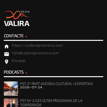
CONTACTE
https://cadenapirenaica.com
home
info@cadenapirenaica.com
email
Encamp
location_on
PODCASTS
PST 2ª PART AGENDA CULTURAL I ESPORTIVA
2026-07-24
PST Nº 3.029 ÚLTIM PROGRAMA DE LA
TEMPORADA