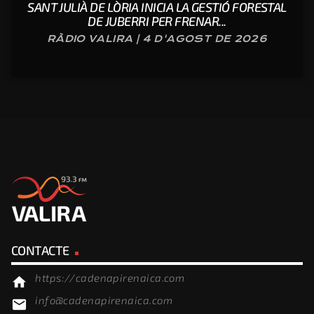
SANT JULIÀ DE LÒRIA INICIA LA GESTIÓ FORESTAL
DE JUBERRI PER FRENAR...
RÀDIO VALIRA | 4 D'AGOST DE 2026
CONTACTE
https://cadenapirenaica.com
home
info@cadenapirenaica.com
email