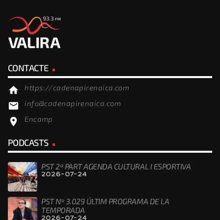
CONTACTE
https://cadenapirenaica.com
home
info@cadenapirenaica.com
email
Encamp
location_on
PODCASTS
PST 2ª PART AGENDA CULTURAL I ESPORTIVA
2026-07-24
PST Nº 3.029 ÚLTIM PROGRAMA DE LA
TEMPORADA
2026-07-24