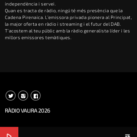
independència i servei.
Quan es tracta de ràdio, ningú té més presència que la
Cadena Pirenaica. L’emissora privada pionera al Principat,
la major oferta en ràdio i streaming i el futur del DAB.
T’acostem al teu públic amb la ràdio generalista líder i les
millors emissores temàtiques.
RÀDIO VALIRA 2026
play_arrow
playlist_play