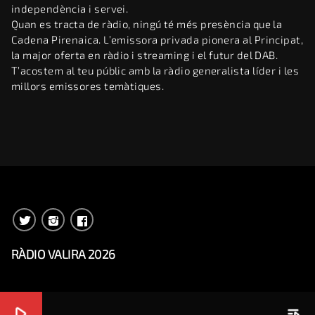
independència i servei.
Quan es tracta de ràdio, ningú té més presència que la
Cadena Pirenaica. L’emissora privada pionera al Principat,
la major oferta en ràdio i streaming i el futur del DAB.
T’acostem al teu públic amb la ràdio generalista líder i les
millors emissores temàtiques.
RÀDIO VALIRA 2026
play_arrow
playlist_play