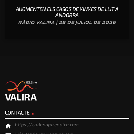
AUGMENTEN ELS CASOS DE XINXES DE LLIT A
ANDORRA
RÀDIO VALIRA | 28 DE JULIOL DE 2026
CONTACTE
https://cadenapirenaica.com
home
info@cadenapirenaica.com