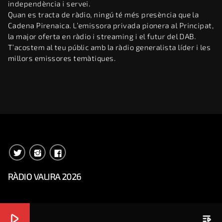
independència i servei.
Quan es tracta de ràdio, ningú té més presència que la
Cadena Pirenaica. L’emissora privada pionera al Principat,
la major oferta en ràdio i streaming i el futur del DAB.
T’acostem al teu públic amb la ràdio generalista líder i les
millors emissores temàtiques.
RÀDIO VALIRA 2026
play_arrow
playlist_play