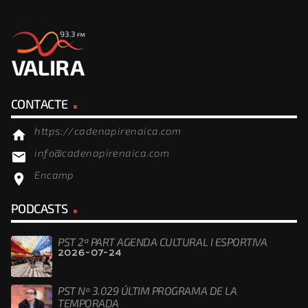
CONTACTE
https://cadenapirenaica.com
home
info@cadenapirenaica.com
email
Encamp
location_on
PODCASTS
PST 2ª PART AGENDA CULTURAL I ESPORTIVA
2026-07-24
PST Nº 3.029 ÚLTIM PROGRAMA DE LA
TEMPORADA