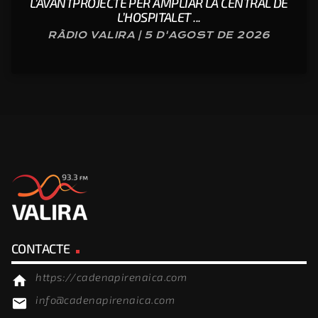
L’AVANTPROJECTE PER AMPLIAR LA CENTRAL DE
L’HOSPITALET ...
RÀDIO VALIRA | 5 D'AGOST DE 2026
CONTACTE
https://cadenapirenaica.com
home
info@cadenapirenaica.com
email