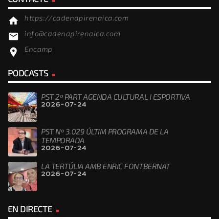
https://cadenapirenaica.com
home
info@cadenapirenaica.com
email
Encamp
location_on
PODCASTS
PST 2ª PART AGENDA CULTURAL I ESPORTIVA
2026-07-24
PST Nº 3.029 ÚLTIM PROGRAMA DE LA
TEMPORADA
2026-07-24
LA TERTÚLIA AMB ENRIC FONTBERNAT
2026-07-24
EN DIRECTE