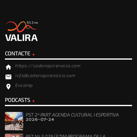
CONTACTE
https://cadenapirenaica.com
home
info@cadenapirenaica.com
email
Encamp
location_on
PODCASTS
PST 2ª PART AGENDA CULTURAL I ESPORTIVA
2026-07-24
PST Nº 3.029 ÚLTIM PROGRAMA DE LA