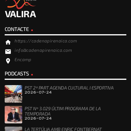
CONTACTE
https://cadenapirenaica.com
home
info@cadenapirenaica.com
email
Encamp
location_on
PODCASTS
PST 2ª PART AGENDA CULTURAL I ESPORTIVA
2026-07-24
PST Nº 3.029 ÚLTIM PROGRAMA DE LA
TEMPORADA
2026-07-24
LA TERTÚLIA AMB ENRIC FONTBERNAT