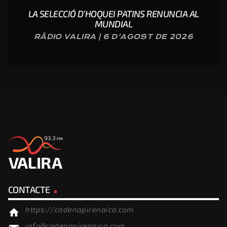
LA SELECCIÓ D’HOQUEI PATINS RENUNCIA AL
MUNDIAL
RÀDIO VALIRA | 6 D'AGOST DE 2026
CONTACTE
https://cadenapirenaica.com
home
info@cadenapirenaica.com