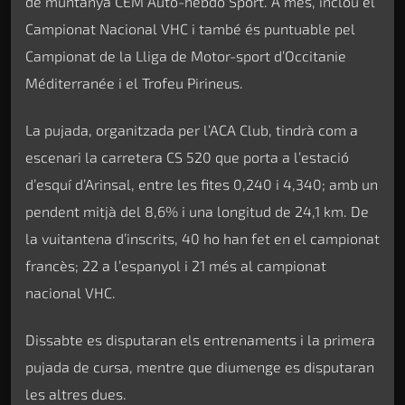
de muntanya CEM Auto-hebdo Sport. A més, inclou el
Campionat Nacional VHC i també és puntuable pel
Campionat de la Lliga de Motor-sport d’Occitanie
Méditerranée i el Trofeu Pirineus.
La pujada, organitzada per l’ACA Club, tindrà com a
escenari la carretera CS 520 que porta a l’estació
d’esquí d’Arinsal, entre les fites 0,240 i 4,340; amb un
pendent mitjà del 8,6% i una longitud de 24,1 km. De
la vuitantena d’inscrits, 40 ho han fet en el campionat
francès; 22 a l’espanyol i 21 més al campionat
nacional VHC.
Dissabte es disputaran els entrenaments i la primera
pujada de cursa, mentre que diumenge es disputaran
les altres dues.