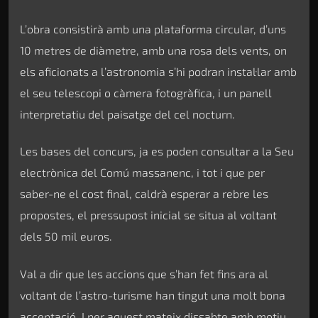
L’obra consistirà amb una plataforma circular, d’uns
10 metres de diàmetre, amb una rosa dels vents, on
els aficionats a l’astronomia s’hi podran instal·lar amb
el seu telescopi o càmera fotogràfica, i un panell
interpretatiu del paisatge del cel nocturn.
Les bases del concurs, ja es poden consultar a la Seu
electrònica del Comú massanenc, i tot i que per
saber-ne el cost final, caldrà esperar a rebre les
propostes, el pressupost inicial se situa al voltant
dels 50 mil euros.
Val a dir que les accions que s’han fet fins ara al
voltant de l’astro-turisme han tingut una molt bona
acceptació. I per aquest mateix dissabte amb motiu