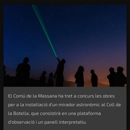
El Comú de la Massana ha tret a concurs les obres
per a la instal·lació d’un mirador astronòmic al Coll de
la Botella, que consistirà en una plataforma
d’observació i un panell interpretatiu.