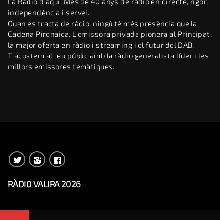
La Ràdio d’aquí. Més de 40 anys de ràdio en directe, rigor,
independència i servei.
Quan es tracta de ràdio, ningú té més presència que la
Cadena Pirenaica. L’emissora privada pionera al Principat,
la major oferta en ràdio i streaming i el futur del DAB.
T’acostem al teu públic amb la ràdio generalista líder i les
millors emissores temàtiques.
RÀDIO VALIRA 2026