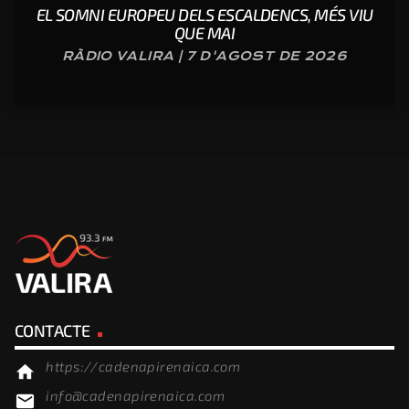
EL SOMNI EUROPEU DELS ESCALDENCS, MÉS VIU
QUE MAI
RÀDIO VALIRA | 7 D'AGOST DE 2026
CONTACTE
https://cadenapirenaica.com
home
info@cadenapirenaica.com
email