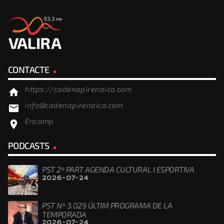
CONTACTE
https://cadenapirenaica.com
home
info@cadenapirenaica.com
email
Encamp
location_on
PODCASTS
PST 2ª PART AGENDA CULTURAL I ESPORTIVA
2026-07-24
PST Nº 3.029 ÚLTIM PROGRAMA DE LA
TEMPORADA
2026-07-24