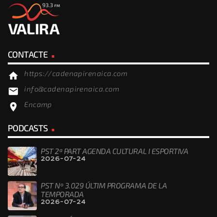
CONTACTE
https://cadenapirenaica.com
home
info@cadenapirenaica.com
email
Encamp
location_on
PODCASTS
PST 2ª PART AGENDA CULTURAL I ESPORTIVA
2026-07-24
PST Nº 3.029 ÚLTIM PROGRAMA DE LA
TEMPORADA
2026-07-24