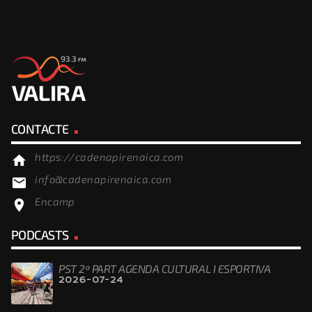
CONTACTE
https://cadenapirenaica.com
home
info@cadenapirenaica.com
email
Encamp
location_on
PODCASTS
PST 2ª PART AGENDA CULTURAL I ESPORTIVA
2026-07-24